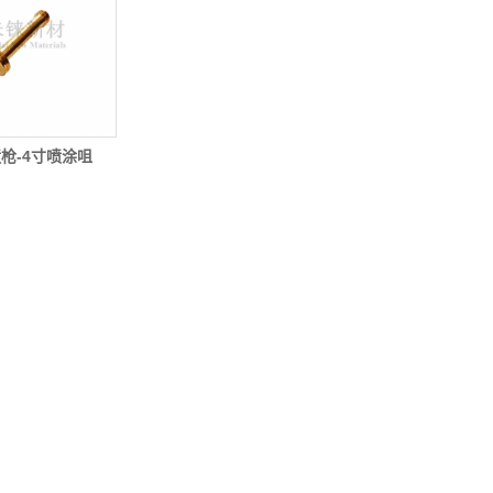
0喷枪-4寸喷涂咀