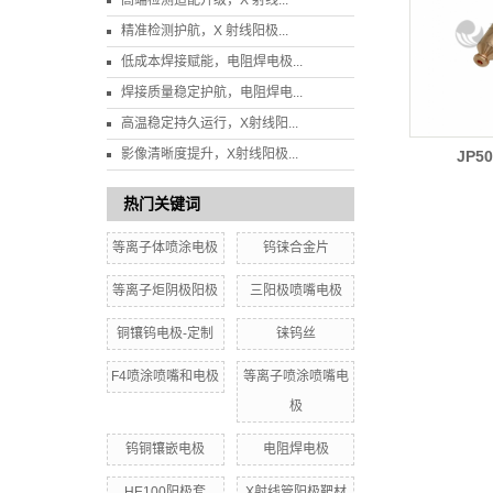
高端检测适配升级，X 射线...
精准检测护航，X 射线阳极...
低成本焊接赋能，电阻焊电极...
焊接质量稳定护航，电阻焊电...
高温稳定持久运行，X射线阳...
影像清晰度提升，X射线阳极...
JP5
热门关键词
等离子体喷涂电极
钨铼合金片
等离子炬阴极阳极
三阳极喷嘴电极
铜镶钨电极-定制
铼钨丝
F4喷涂喷嘴和电极
等离子喷涂喷嘴电
极
钨铜镶嵌电极
电阻焊电极
HE100阳极套
X射线管阳极靶材