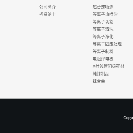
公司简介
超音速喷涂
招贤纳士
等离子热喷涂
等离子切割
等离子清洗
等离子净化
等离子固废处理
等离子制粉
电阻焊电极
X射线管阳极靶材
纯铼制品
铼合金
Copy