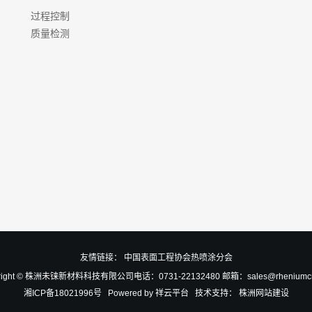
过程控制
质量检测
友情链接：
中国表面工程协会热喷涂分会
right © 株洲未铼新材料科技有限公司电话：0731-22132480 邮箱：sales@rheniumcn
湘ICP备18021996号
Powered by
祥云平台
技术支持：
株洲网站建设