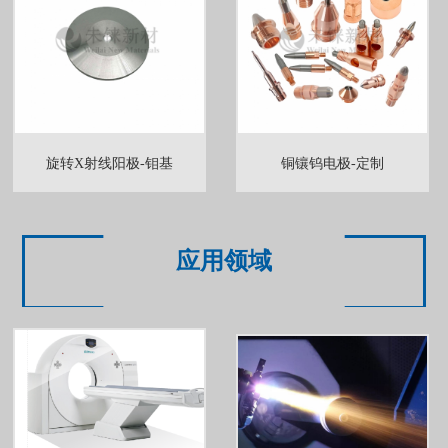
旋转X射线阳极-钼基
铜镶钨电极-定制
应用领域