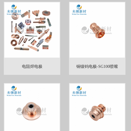
电阻焊电极
铜镶钨电极-SG100喷嘴