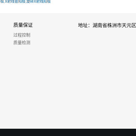
阳极
,
X射线管阳极
,
旋转X射线阳极
质量保证
地址：湖南省株洲市天元区
过程控制
质量检测