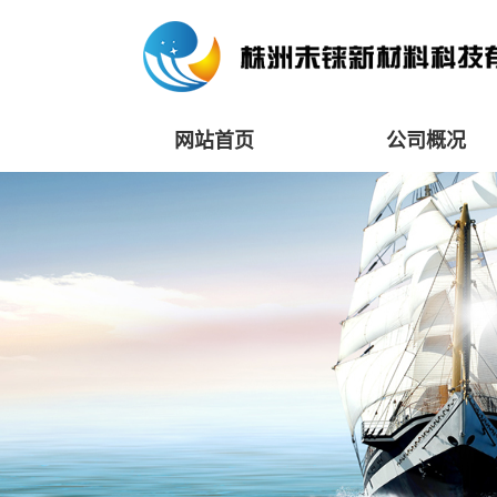
网站首页
公司概况
公司简介
招贤纳士