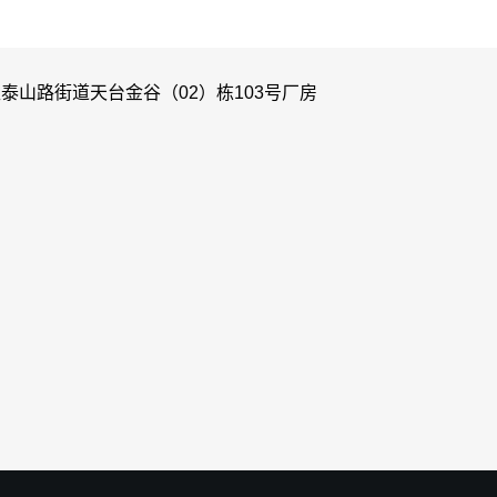
泰山路街道天台金谷（02）栋103号厂房