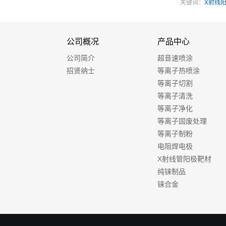
关键词：
X射线
公司概况
产品中心
公司简介
超音速喷涂
招贤纳士
等离子热喷涂
等离子切割
等离子清洗
等离子净化
等离子固废处理
等离子制粉
电阻焊电极
X射线管阳极靶材
纯铼制品
铼合金