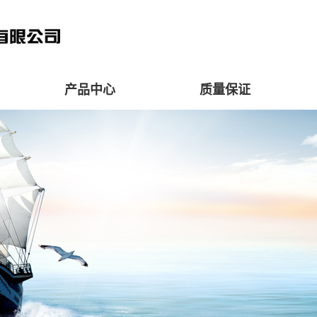
产品中心
质量保证
超音速喷涂
过程控制
等离子热喷涂
质量检测
等离子切割
等离子清洗
等离子净化
等离子固废处理
等离子制粉
电阻焊电极