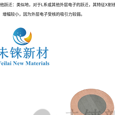
其他跃迁：类似地，对于L系或其他外层电子的跃迁，其特征X射
，增幅较小，因为外层电子受核的吸引力较弱。