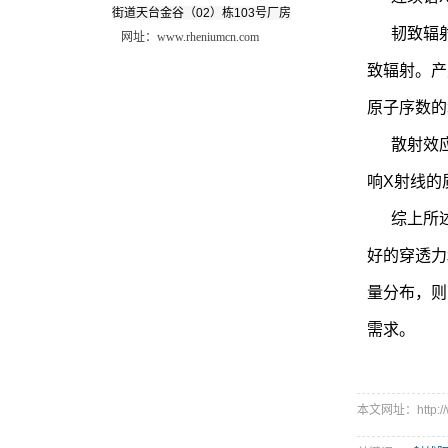
街道天台金谷（02）栋103号厂房
韧致辐
网址：www.rheniumcn.com
致辐射。产
原子序数的
散射效
响X射线的
综上所
好的穿透力
量分布，则
需求。
本文网址：http://w