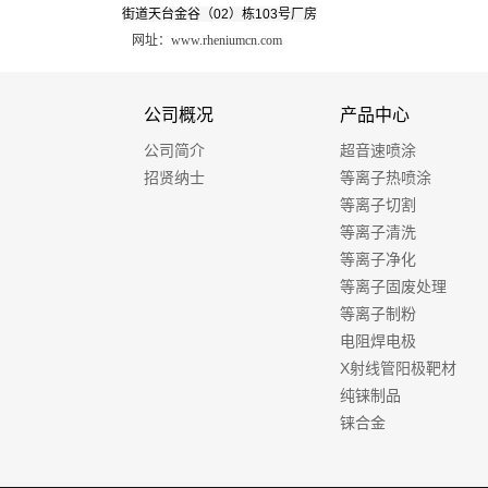
街道天台金谷（02）栋103号厂房
网址：www.rheniumcn.com
公司概况
产品中心
公司简介
超音速喷涂
招贤纳士
等离子热喷涂
等离子切割
等离子清洗
等离子净化
等离子固废处理
等离子制粉
电阻焊电极
X射线管阳极靶材
纯铼制品
铼合金